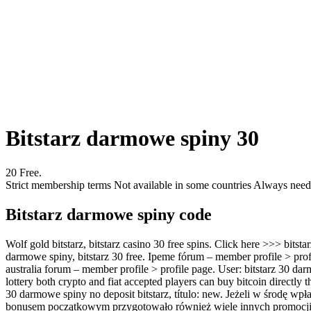
Bitstarz darmowe spiny 30
20 Free.
Strict membership terms Not available in some countries Always need 
Bitstarz darmowe spiny code
Wolf gold bitstarz, bitstarz casino 30 free spins. Click here >>> bits
darmowe spiny, bitstarz 30 free. Ipeme fórum – member profile > pro
australia forum – member profile > profile page. User: bitstarz 30 da
lottery both crypto and fiat accepted players can buy bitcoin directly
30 darmowe spiny no deposit bitstarz, título: new. Jeżeli w środę wp
bonusem początkowym przygotowało również wiele innych promocji. N