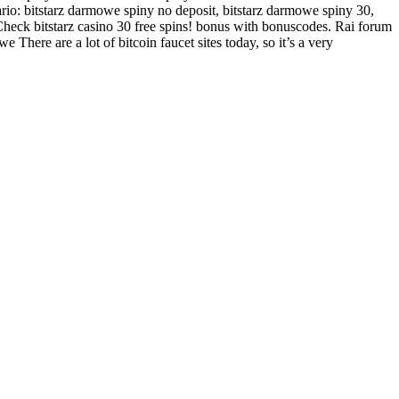
ario: bitstarz darmowe spiny no deposit, bitstarz darmowe spiny 30,
. Check bitstarz casino 30 free spins! bonus with bonuscodes. Rai forum
here are a lot of bitcoin faucet sites today, so it’s a very