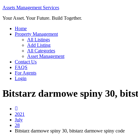
Assets Management Services
Your Asset. Your Future. Build Together.
Home
Property Management
All Listings
Add Listing
All Categories
Asset Management
Contact Us
FAQS
For Agents
Login
Bitstarz darmowe spiny 30, bit
2021
July
28
Bitstarz darmowe spiny 30, bitstarz darmowe spiny code