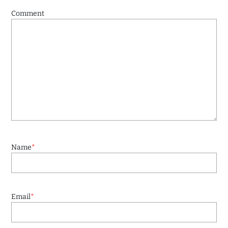
Comment
Name
*
Email
*