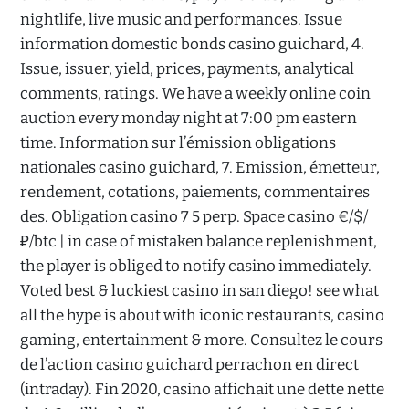
nightlife, live music and performances. Issue
information domestic bonds casino guichard, 4.
Issue, issuer, yield, prices, payments, analytical
comments, ratings. We have a weekly online coin
auction every monday night at 7:00 pm eastern
time. Information sur l’émission obligations
nationales casino guichard, 7. Emission, émetteur,
rendement, cotations, paiements, commentaires
des. Obligation casino 7 5 perp. Space casino €/$/
₽/btc | in case of mistaken balance replenishment,
the player is obliged to notify casino immediately.
Voted best & luckiest casino in san diego! see what
all the hype is about with iconic restaurants, casino
gaming, entertainment & more. Consultez le cours
de l’action casino guichard perrachon en direct
(intraday). Fin 2020, casino affichait une dette nette