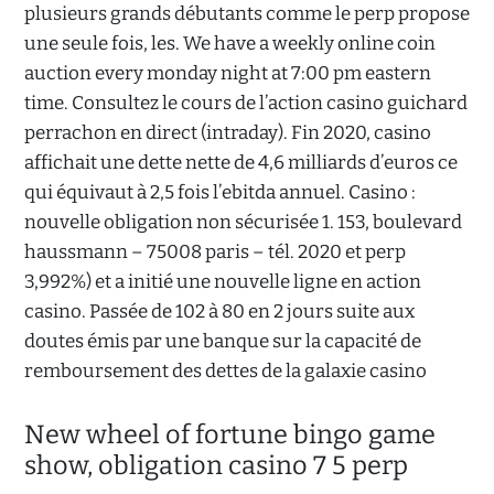
plusieurs grands débutants comme le perp propose
une seule fois, les. We have a weekly online coin
auction every monday night at 7:00 pm eastern
time. Consultez le cours de l’action casino guichard
perrachon en direct (intraday). Fin 2020, casino
affichait une dette nette de 4,6 milliards d’euros ce
qui équivaut à 2,5 fois l’ebitda annuel. Casino :
nouvelle obligation non sécurisée 1. 153, boulevard
haussmann – 75008 paris – tél. 2020 et perp
3,992%) et a initié une nouvelle ligne en action
casino. Passée de 102 à 80 en 2 jours suite aux
doutes émis par une banque sur la capacité de
remboursement des dettes de la galaxie casino
New wheel of fortune bingo game
show, obligation casino 7 5 perp