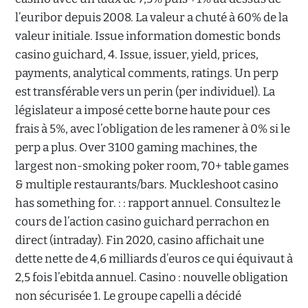
l’euribor depuis 2008. La valeur a chuté à 60% de la
valeur initiale. Issue information domestic bonds
casino guichard, 4. Issue, issuer, yield, prices,
payments, analytical comments, ratings. Un perp
est transférable vers un perin (per individuel). La
législateur a imposé cette borne haute pour ces
frais à 5%, avec l’obligation de les ramener à 0% si le
perp a plus. Over 3100 gaming machines, the
largest non-smoking poker room, 70+ table games
& multiple restaurants/bars. Muckleshoot casino
has something for. : : rapport annuel. Consultez le
cours de l’action casino guichard perrachon en
direct (intraday). Fin 2020, casino affichait une
dette nette de 4,6 milliards d’euros ce qui équivaut à
2,5 fois l’ebitda annuel. Casino : nouvelle obligation
non sécurisée 1. Le groupe capelli a décidé