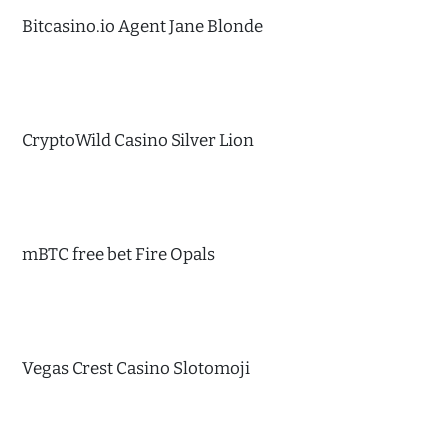
Bitcasino.io Agent Jane Blonde
CryptoWild Casino Silver Lion
mBTC free bet Fire Opals
Vegas Crest Casino Slotomoji