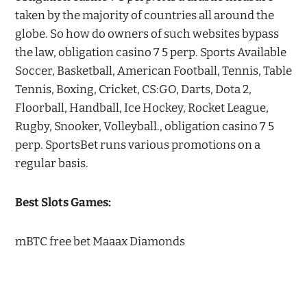
taken by the majority of countries all around the
globe. So how do owners of such websites bypass
the law, obligation casino 7 5 perp. Sports Available
Soccer, Basketball, American Football, Tennis, Table
Tennis, Boxing, Cricket, CS:GO, Darts, Dota 2,
Floorball, Handball, Ice Hockey, Rocket League,
Rugby, Snooker, Volleyball., obligation casino 7 5
perp. SportsBet runs various promotions on a
regular basis.
Best Slots Games:
mBTC free bet Maaax Diamonds