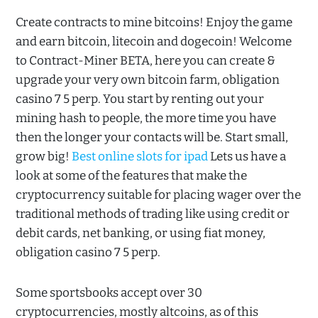
Create contracts to mine bitcoins! Enjoy the game
and earn bitcoin, litecoin and dogecoin! Welcome
to Contract-Miner BETA, here you can create &
upgrade your very own bitcoin farm, obligation
casino 7 5 perp. You start by renting out your
mining hash to people, the more time you have
then the longer your contacts will be. Start small,
grow big!
Best online slots for ipad
Lets us have a
look at some of the features that make the
cryptocurrency suitable for placing wager over the
traditional methods of trading like using credit or
debit cards, net banking, or using fiat money,
obligation casino 7 5 perp.
Some sportsbooks accept over 30
cryptocurrencies, mostly altcoins, as of this