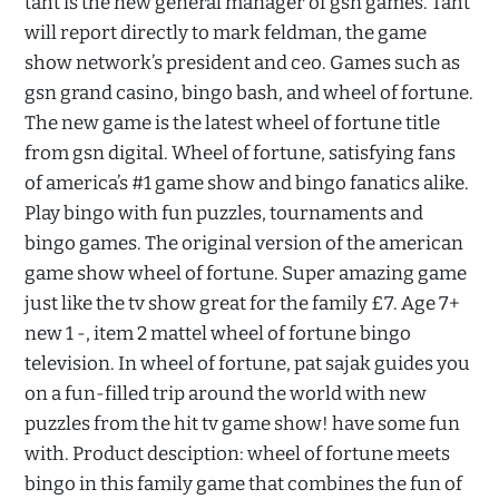
taht is the new general manager of gsn games. Taht
will report directly to mark feldman, the game
show network’s president and ceo. Games such as
gsn grand casino, bingo bash, and wheel of fortune.
The new game is the latest wheel of fortune title
from gsn digital. Wheel of fortune, satisfying fans
of america’s #1 game show and bingo fanatics alike.
Play bingo with fun puzzles, tournaments and
bingo games. The original version of the american
game show wheel of fortune. Super amazing game
just like the tv show great for the family £7. Age 7+
new 1 -, item 2 mattel wheel of fortune bingo
television. In wheel of fortune, pat sajak guides you
on a fun-filled trip around the world with new
puzzles from the hit tv game show! have some fun
with. Product desciption: wheel of fortune meets
bingo in this family game that combines the fun of