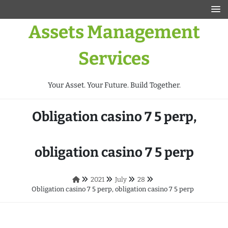
Assets Management
Services
Your Asset. Your Future. Build Together.
Obligation casino 7 5 perp,
obligation casino 7 5 perp
2021
July
28
Obligation casino 7 5 perp, obligation casino 7 5 perp